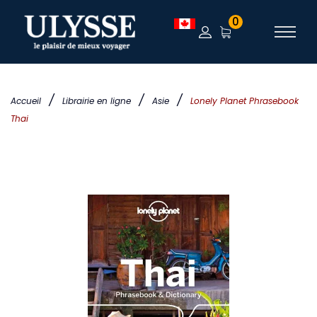
0
/
/
/
Accueil
Librairie en ligne
Asie
Lonely Planet Phrasebook
Thai