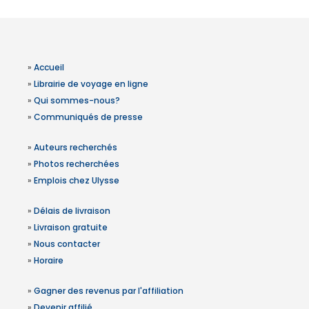
»
Accueil
»
Librairie de voyage en ligne
»
Qui sommes-nous?
»
Communiqués de presse
»
Auteurs recherchés
»
Photos recherchées
»
Emplois chez Ulysse
»
Délais de livraison
»
Livraison gratuite
»
Nous contacter
»
Horaire
»
Gagner des revenus par l'affiliation
»
Devenir affilié