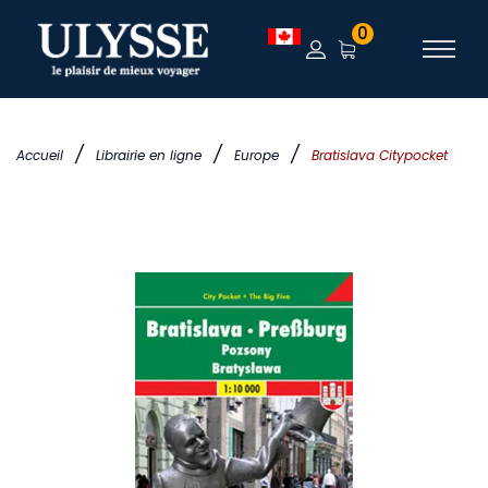
0
/
/
/
Accueil
Librairie en ligne
Europe
Bratislava Citypocket