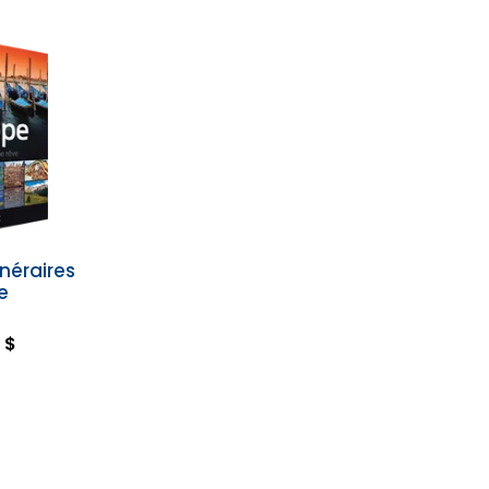
inéraires
e
 $