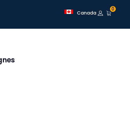
0
Canada
gnes