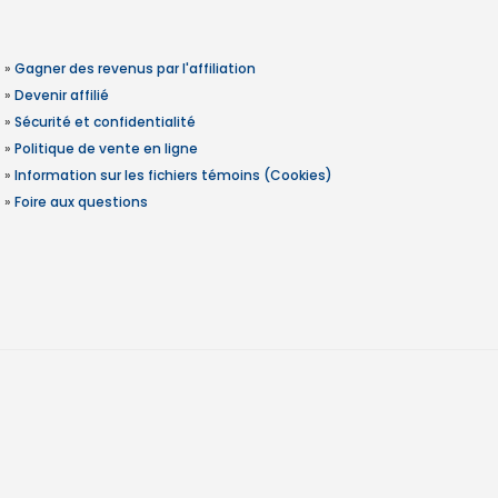
»
Gagner des revenus par l'affiliation
»
Devenir affilié
»
Sécurité et confidentialité
»
Politique de vente en ligne
»
Information sur les fichiers témoins (Cookies)
»
Foire aux questions