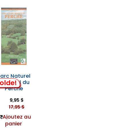
arc Naturel
olde!
Régional du
Perche
9,95 $
17,95 $
Ajoutez au
panier