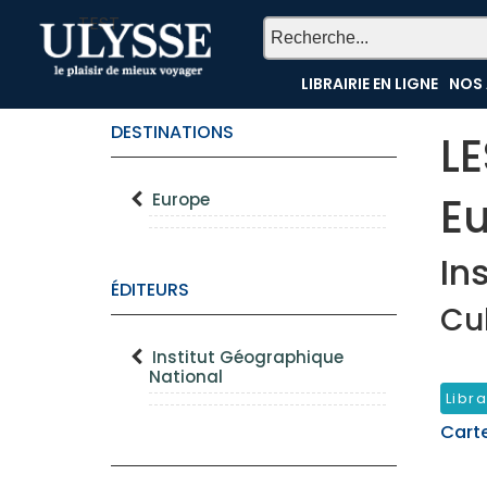
TEST
LIBRAIRIE EN LIGNE
NOS 
DESTINATIONS
L
E
Europe
In
ÉDITEURS
Cu
Institut Géographique
National
Libra
Cart