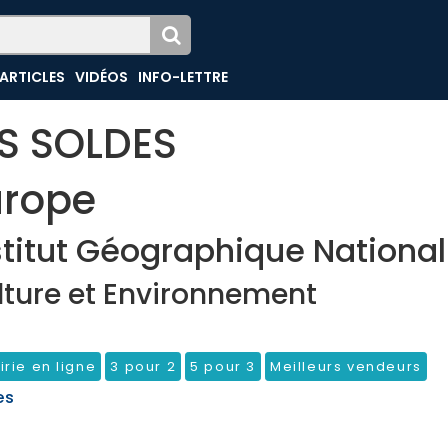
ARTICLES
VIDÉOS
INFO-LETTRE
ES SOLDES
urope
stitut Géographique National
lture et Environnement
irie en ligne
3 pour 2
5 pour 3
Meilleurs vendeurs
es