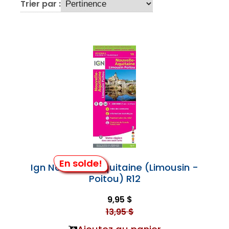
Trier par :
En solde!
Ign Nouvelle-Aquitaine (Limousin -
Poitou) R12
9,95 $
13,95 $