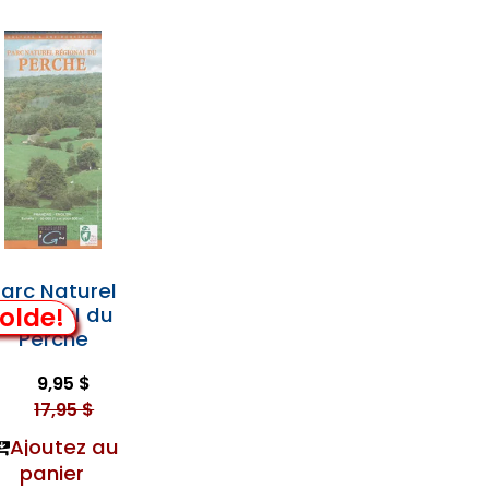
arc Naturel
olde!
Régional du
Perche
9,95 $
17,95 $
Ajoutez au
panier