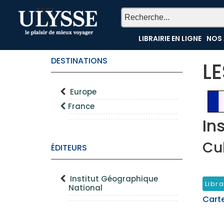
TEST
LIBRAIRIE EN LIGNE
NOS 
DESTINATIONS
L
Europe
France
In
Cu
ÉDITEURS
Institut Géographique
Libra
National
Cart