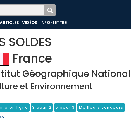
ARTICLES
VIDÉOS
INFO-LETTRE
ES SOLDES
France
stitut Géographique National
lture et Environnement
irie en ligne
3 pour 2
5 pour 3
Meilleurs vendeurs
es