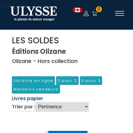
TEST
0
LES SOLDES
Éditions Olizane
Olizane - Hors collection
Librairie en ligne
3 pour 2
5 pour 3
Meilleurs vendeurs
Livres papier
Trier par :