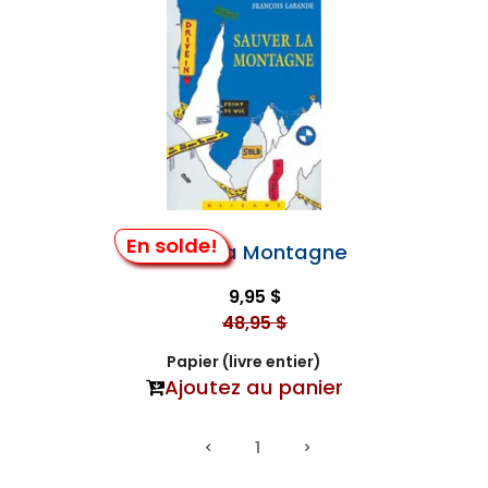
En solde!
Sauver la Montagne
9,95 $
48,95 $
Papier (livre entier)
Ajoutez au panier
1