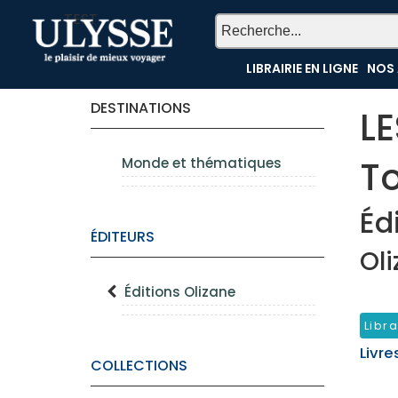
TEST
LIBRAIRIE EN LIGNE
NOS 
DESTINATIONS
L
T
Monde et thématiques
Éd
ÉDITEURS
Oli
Éditions Olizane
Libra
Livre
COLLECTIONS