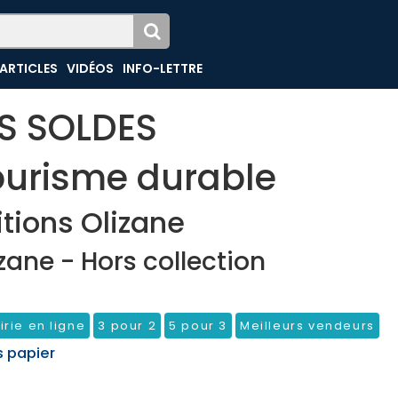
ARTICLES
VIDÉOS
INFO-LETTRE
ES SOLDES
ourisme durable
itions Olizane
zane - Hors collection
irie en ligne
3 pour 2
5 pour 3
Meilleurs vendeurs
s papier