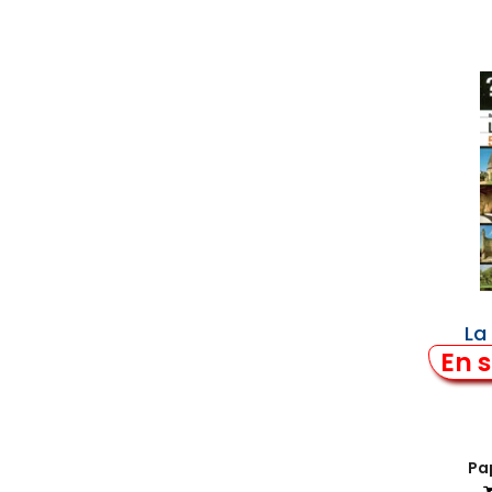
La
5
En s
Pap