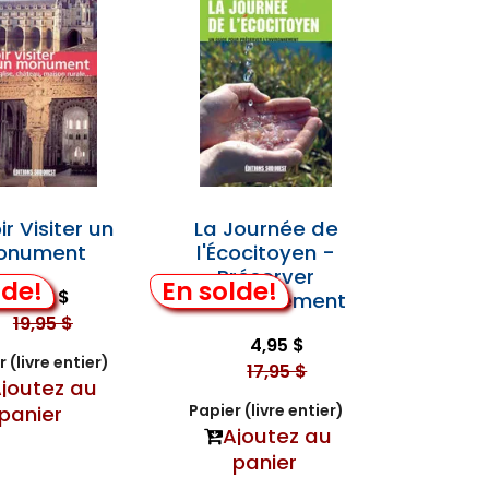
r Visiter un
La Journée de
onument
l'Écocitoyen -
Préserver
lde!
En solde!
9,95 $
l'Environnement
19,95 $
4,95 $
 (livre entier)
17,95 $
joutez au
Papier (livre entier)
panier
Ajoutez au
panier