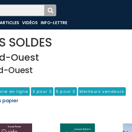
ARTICLES
VIDÉOS
INFO-LETTRE
ES SOLDES
d-Ouest
d-Ouest
irie en ligne
3 pour 2
5 pour 3
Meilleurs vendeurs
s papier