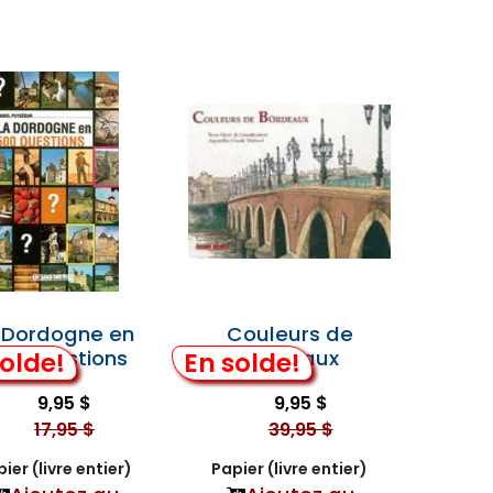
 Dordogne en
Couleurs de
00 Questions
Bordeaux
olde!
En solde!
9,95 $
9,95 $
17,95 $
39,95 $
ier (livre entier)
Papier (livre entier)