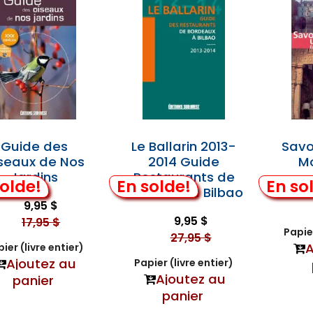
Guide des
Le Ballarin 2013-
Savoi
seaux de Nos
2014 Guide
M
Jardins
Restaurants de
olde!
En solde!
En so
Bordeaux à Bilbao
9,95 $
9,95 $
17,95 $
Papier
27,95 $
A
ier (livre entier)
Ajoutez au
Papier (livre entier)
Ajoutez au
panier
panier