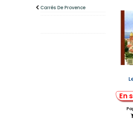
Carrés De Provence
L
En s
Pap