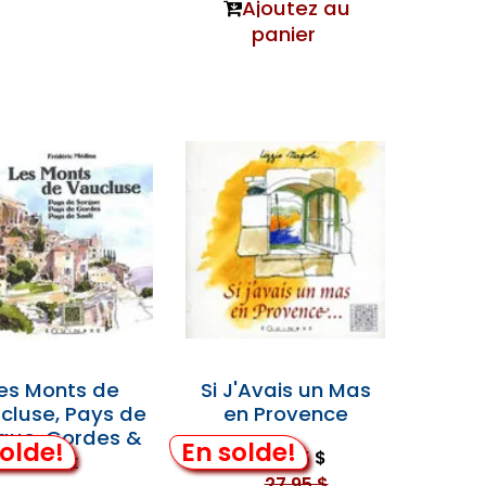
Ajoutez au
panier
es Monts de
Si J'Avais un Mas
cluse, Pays de
en Provence
gue, Gordes &
olde!
En solde!
14,95 $
Sault
27,95 $