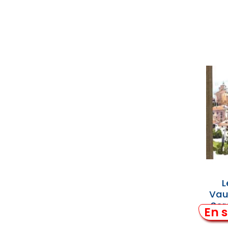
L
Vau
Sor
En s