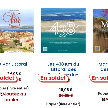
e Var Littoral
Les 438 Km du
Mars
Littoral des
de
24,95 $
Bouches-du-
olde!
En solde!
En so
39,95 $
Rhône
ier (livre entier)
19,95 $
Ajoutez au
Papier
39,95 $
A
panier
Papier (livre entier)