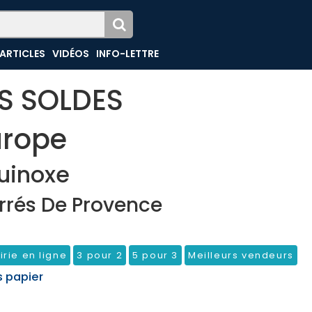
ARTICLES
VIDÉOS
INFO-LETTRE
ES SOLDES
urope
uinoxe
rrés De Provence
irie en ligne
3 pour 2
5 pour 3
Meilleurs vendeurs
s papier