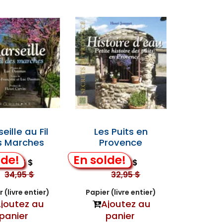
eille au Fil
Les Puits en
s Marches
Provence
lde!
En solde!
14,95 $
9,95 $
34,95 $
32,95 $
 (livre entier)
Papier (livre entier)
joutez au
Ajoutez au
panier
panier