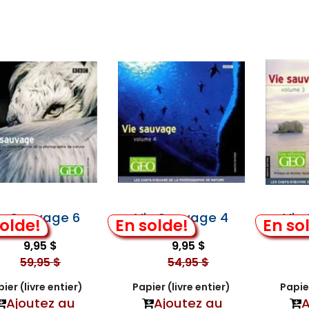
ie Sauvage 6
Vie Sauvage 4
Vie
olde!
En solde!
En so
9,95 $
9,95 $
59,95 $
54,95 $
ier (livre entier)
Papier (livre entier)
Papier
Ajoutez au
Ajoutez au
A