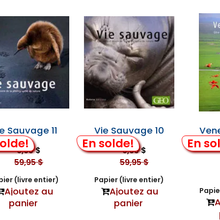
ie Sauvage 11
Vie Sauvage 10
Vene
Natur
olde!
En solde!
En so
9,95 $
9,95 $
59,95 $
59,95 $
ier (livre entier)
Papier (livre entier)
Ajoutez au
Ajoutez au
Papier
A
panier
panier