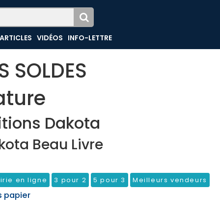
ARTICLES
VIDÉOS
INFO-LETTRE
ES SOLDES
ature
itions Dakota
kota Beau Livre
irie en ligne
3 pour 2
5 pour 3
Meilleurs vendeurs
s papier