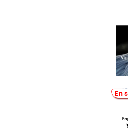
V
En s
Pap