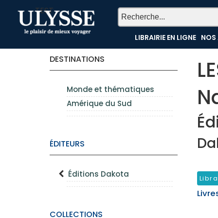
TEST
LIBRAIRIE EN LIGNE
NOS 
DESTINATIONS
L
N
Monde et thématiques
Amérique du Sud
Éd
Da
ÉDITEURS
Éditions Dakota
Libra
Livre
COLLECTIONS