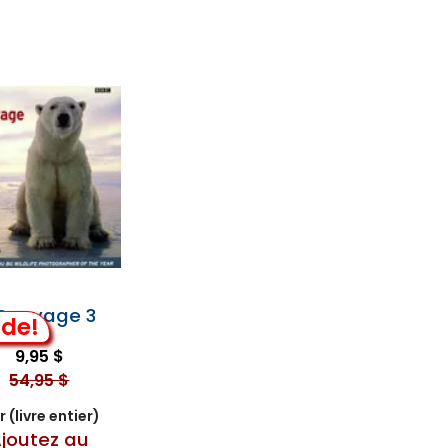
 Sauvage 3
lde!
9,95 $
54,95 $
 (livre entier)
joutez au