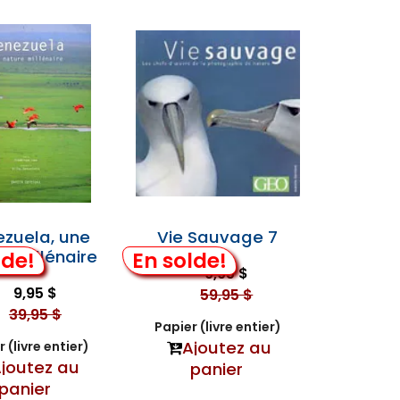
zuela, une
Vie Sauvage 7
e Millénaire
lde!
En solde!
9,95 $
9,95 $
59,95 $
39,95 $
Papier (livre entier)
Ajoutez au
 (livre entier)
joutez au
panier
panier