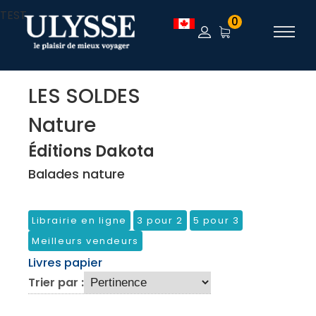
TEST
0
LES SOLDES
Nature
Éditions Dakota
Balades nature
Librairie en ligne
3 pour 2
5 pour 3
Meilleurs vendeurs
Livres papier
Trier par :