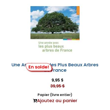
Une Année avec les Plus Beaux Arbres
En solde!
de France
9,95 $
39,95 $
Papier (livre entier)
Ajoutez au panier