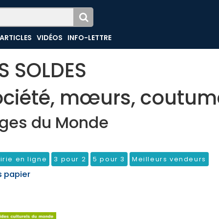
ARTICLES
VIDÉOS
INFO-LETTRE
ES SOLDES
ociété, mœurs, coutum
ges du Monde
irie en ligne
3 pour 2
5 pour 3
Meilleurs vendeurs
s papier