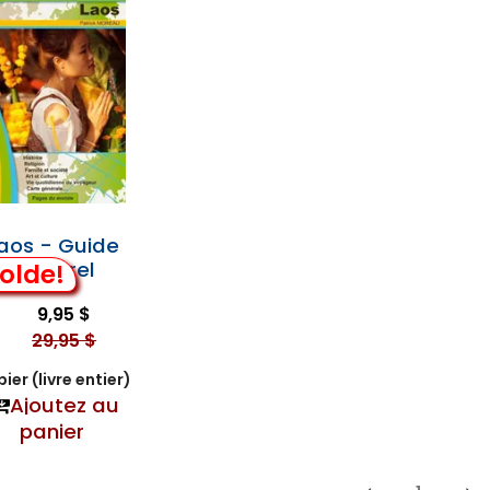
aos - Guide
Culturel
olde!
9,95 $
29,95 $
ier (livre entier)
Ajoutez au
panier