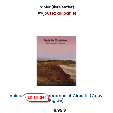
Papier (livre entier)
Ajoutez au panier
Voir le Québec- Panoramas et Circuits (Couv.
En solde!
Rigide)
19,95 $