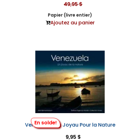
49,95 $
Papier (livre entier)
Ajoutez au panier
En solde!
Venezuela : un Joyau Pour la Nature
9,95 $