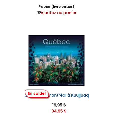
Papier (livre entier)
Ajoutez au panier
En solde!
Québec de Montréal à Kuujjuaq
19,95 $
34,95 $