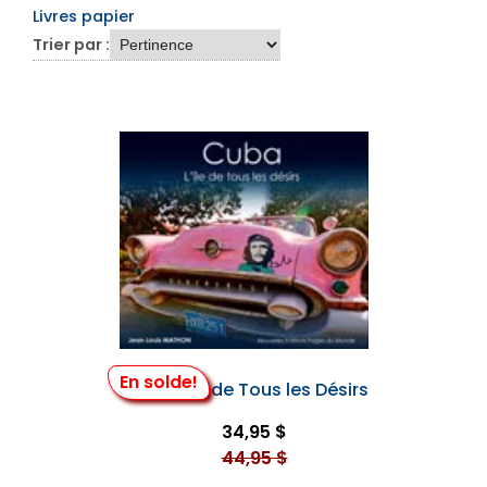
Livres papier
Trier par :
En solde!
Cuba, l'Île de Tous les Désirs
34,95 $
44,95 $