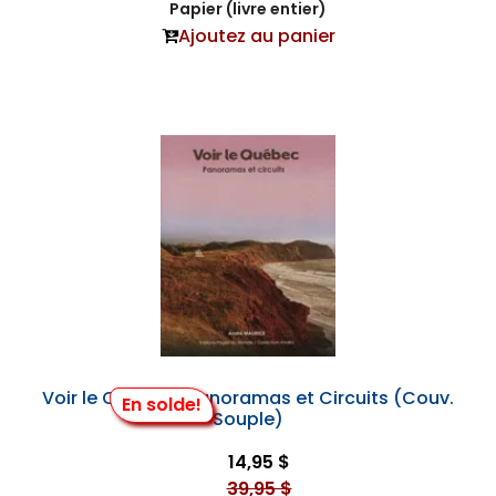
Papier (livre entier)
Ajoutez au panier
Voir le Québec- Panoramas et Circuits (Couv.
En solde!
Souple)
14,95 $
39,95 $