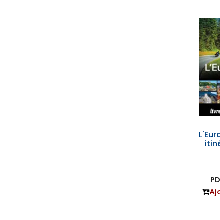
L'Eur
itin
PD
Aj