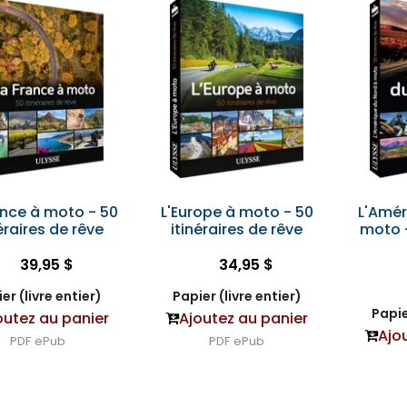
ance à moto - 50
L'Europe à moto - 50
L'Amér
éraires de rêve
itinéraires de rêve
moto -
39,95 $
34,95 $
er (livre entier)
Papier (livre entier)
Papie
outez au panier
Ajoutez au panier
Ajo
PDF
ePub
PDF
ePub