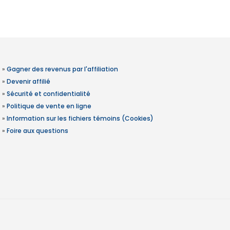
»
Gagner des revenus par l'affiliation
»
Devenir affilié
»
Sécurité et confidentialité
»
Politique de vente en ligne
»
Information sur les fichiers témoins (Cookies)
»
Foire aux questions