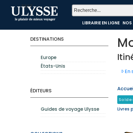
TEST
LIBRAIRIE EN LIGNE
NOS 
Mo
DESTINATIONS
Iti
Europe
États-Unis
En s
Accueil
ÉDITEURS
Solde
Guides de voyage Ulysse
Livres 