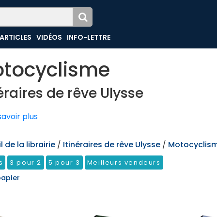
ARTICLES
VIDÉOS
INFO-LETTRE
tocyclisme
néraires de rêve Ulysse
avoir plus
 de la librairie
/
Itinéraires de rêve Ulysse
/
Motocyclis
s
3 pour 2
5 pour 3
Meilleurs vendeurs
papier