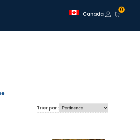
0
Canada
me
Trier par :