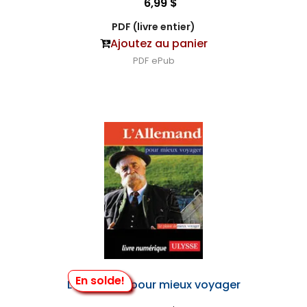
6,99 $
PDF (livre entier)
Ajoutez au panier
PDF
ePub
En solde!
L'Allemand pour mieux voyager