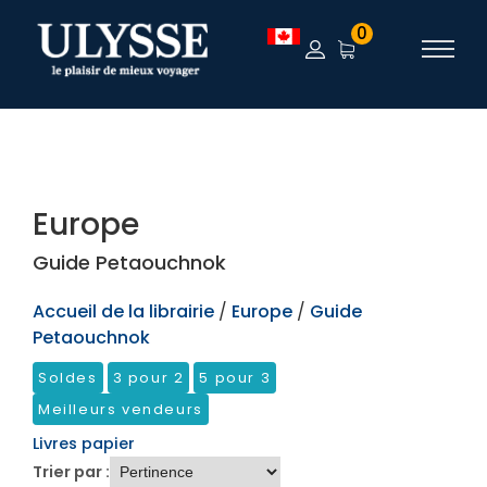
TEST
0
Europe
Guide Petaouchnok
Accueil de la librairie
/
Europe
/
Guide
Petaouchnok
Soldes
3 pour 2
5 pour 3
Meilleurs vendeurs
Livres papier
Trier par :