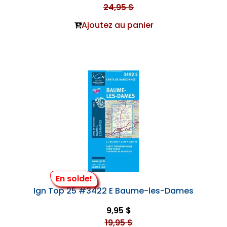
24,95 $
Ajoutez au panier
En solde!
Ign Top 25 #3422 E Baume-les-Dames
9,95 $
19,95 $