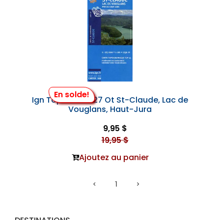
En solde!
Ign Top 25 #3327 Ot St-Claude, Lac de
Vouglans, Haut-Jura
9,95 $
19,95 $
Ajoutez au panier
1