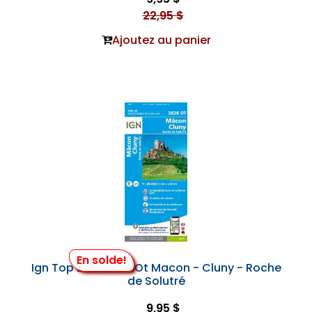
22,95 $
Ajoutez au panier
En solde!
Ign Top 25 #3028 Ot Macon - Cluny - Roche
de Solutré
9,95 $