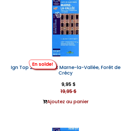
En solde!
Ign Top 25 #2414 et Marne-la-Vallée, Forêt de
Crécy
9,95 $
19,95 $
Ajoutez au panier