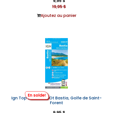
9,95 $
19,95 $
Ajoutez au panier
En solde!
Ign Top 25 #4348 Ot Bastia, Golfe de Saint-
Forent
9,95 $