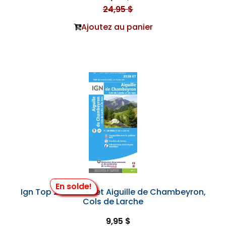
24,95 $
Ajoutez au panier
En solde!
Ign Top 25 #3538 et Aiguille de Chambeyron,
Cols de Larche
9,95 $