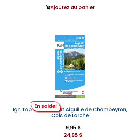
Ajoutez au panier
En solde!
Ign Top 25 #3538 et Aiguille de Chambeyron,
Cols de Larche
9,95 $
24,95 $