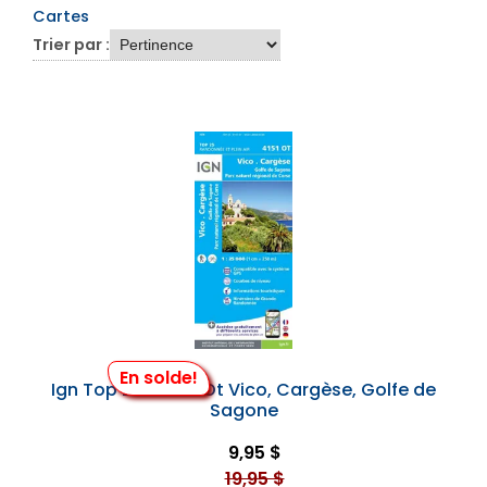
Cartes
Trier par :
En solde!
Ign Top 25 #4151 Ot Vico, Cargèse, Golfe de
Sagone
9,95 $
19,95 $