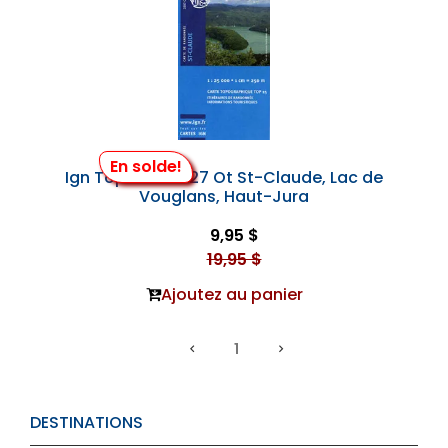
En solde!
Ign Top 25 #3327 Ot St-Claude, Lac de
Vouglans, Haut-Jura
9,95 $
19,95 $
Ajoutez au panier
1
DESTINATIONS