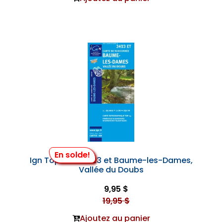
En solde!
Ign Top 25 #3423 et Baume-les-Dames,
Vallée du Doubs
9,95 $
19,95 $
Ajoutez au panier