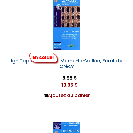
En solde!
Ign Top 25 #2414 et Marne-la-Vallée, Forêt de
Crécy
9,95 $
19,95 $
Ajoutez au panier