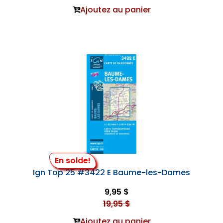
Ajoutez au panier
En solde!
Ign Top 25 #3422 E Baume-les-Dames
9,95 $
19,95 $
Ajoutez au panier