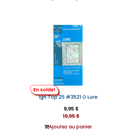
En solde!
Ign Top 25 #3521 O Lure
9,95 $
19,95 $
Ajoutez au panier