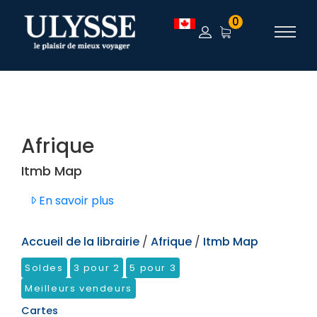
TEST
0
Afrique
Itmb Map
En savoir plus
Accueil de la librairie
/
Afrique
/
Itmb Map
Soldes
3 pour 2
5 pour 3
Meilleurs vendeurs
Cartes