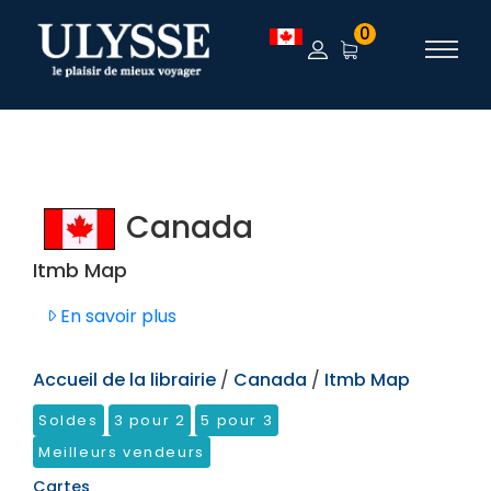
TEST
0
Canada
Itmb Map
En savoir plus
Accueil de la librairie
/
Canada
/
Itmb Map
Soldes
3 pour 2
5 pour 3
Meilleurs vendeurs
Cartes