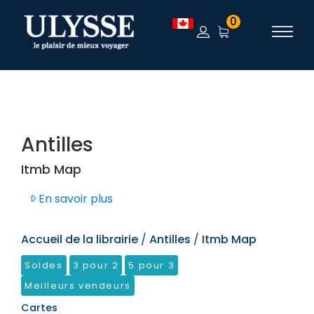
TEST
0
Antilles
Itmb Map
En savoir plus
Accueil de la librairie
/
Antilles
/
Itmb Map
Soldes
3 pour 2
5 pour 3
Meilleurs vendeurs
Cartes