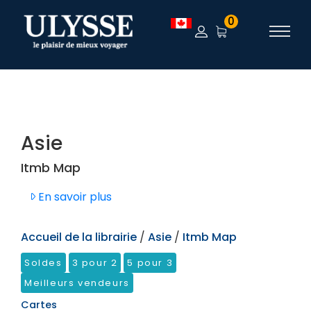
TEST
0
Asie
Itmb Map
En savoir plus
Accueil de la librairie
/
Asie
/
Itmb Map
Soldes
3 pour 2
5 pour 3
Meilleurs vendeurs
Cartes