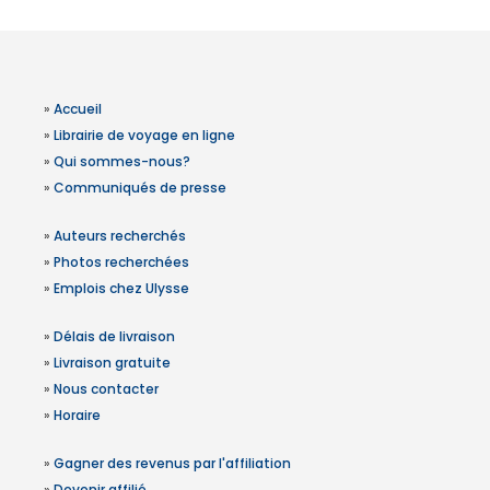
»
Accueil
»
Librairie de voyage en ligne
»
Qui sommes-nous?
»
Communiqués de presse
»
Auteurs recherchés
»
Photos recherchées
»
Emplois chez Ulysse
»
Délais de livraison
»
Livraison gratuite
»
Nous contacter
»
Horaire
»
Gagner des revenus par l'affiliation
»
Devenir affilié