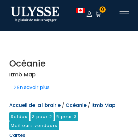
TEST
0
Océanie
Itmb Map
En savoir plus
Accueil de la librairie
/
Océanie
/
Itmb Map
Soldes
3 pour 2
5 pour 3
Meilleurs vendeurs
Cartes