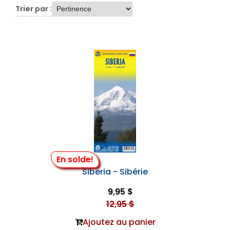
Trier par :
En solde!
Siberia - Sibérie
9,95 $
12,95 $
Ajoutez au panier