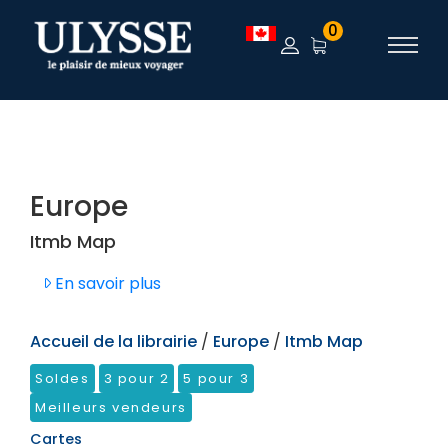
TEST
0
Europe
Itmb Map
En savoir plus
Accueil de la librairie
/
Europe
/
Itmb Map
Soldes
3 pour 2
5 pour 3
Meilleurs vendeurs
Cartes