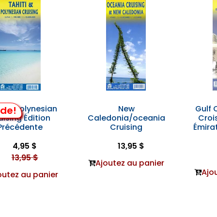
ti & Polynesian
New
Gulf 
lde!
uising Édition
Caledonia/oceania
Croi
Précédente
Cruising
Émira
4,95 $
13,95 $
13,95 $
Ajoutez au panier
Ajo
outez au panier