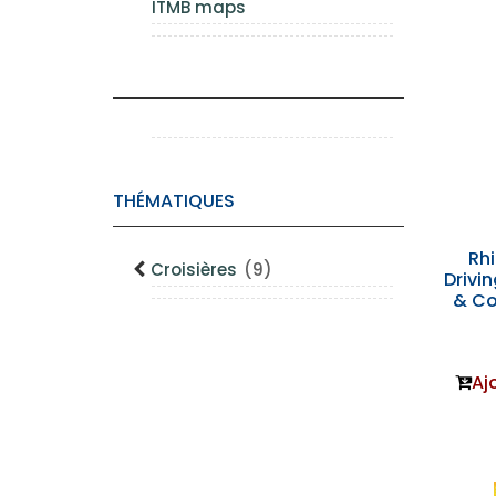
ITMB maps
THÉMATIQUES
Rhi
Croisières
(9)
Drivi
& Co
Aj