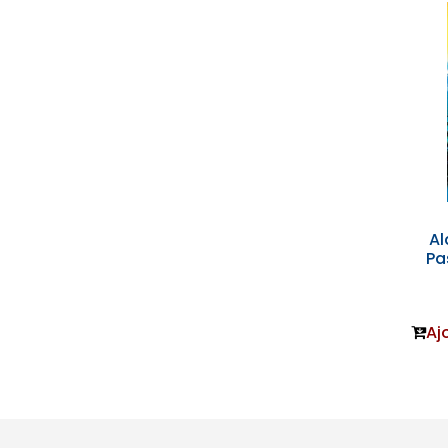
Al
Pa
Aj