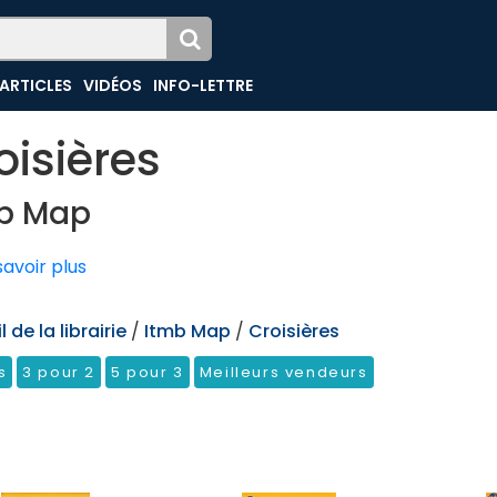
ARTICLES
VIDÉOS
INFO-LETTRE
oisières
b Map
avoir plus
 de la librairie
/
Itmb Map
/
Croisières
s
3 pour 2
5 pour 3
Meilleurs vendeurs