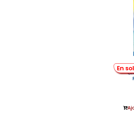
Tahi
En so
Cr
Aj