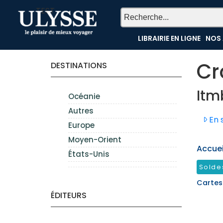
TEST
LIBRAIRIE EN LIGNE
NOS 
Cr
DESTINATIONS
Itm
Océanie
Autres
En s
Europe
Moyen-Orient
Accueil
États-Unis
Solde
Cartes
ÉDITEURS