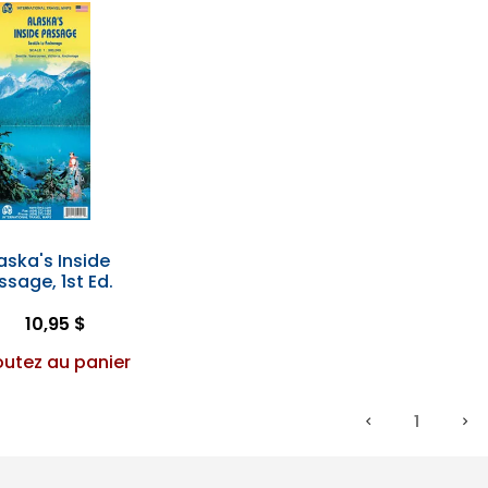
aska's Inside
ssage, 1st Ed.
10,95 $
outez au panier
1