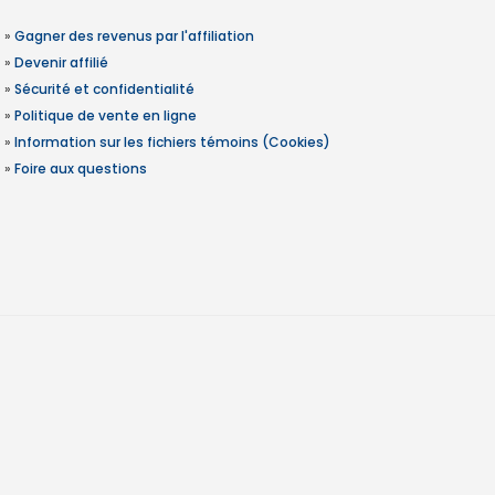
»
Gagner des revenus par l'affiliation
»
Devenir affilié
»
Sécurité et confidentialité
»
Politique de vente en ligne
»
Information sur les fichiers témoins (Cookies)
»
Foire aux questions