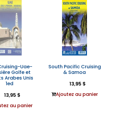
Cruising-Uae-
South Pacific Cruising
sière Golfe et
& Samoa
ts Arabes Unis
1ed
13,95 $
Ajoutez au panier
13,95 $
utez au panier