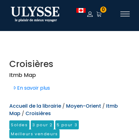
TEST
0
Croisières
Itmb Map
En savoir plus
Accueil de la librairie
/
Moyen-Orient
/
Itmb
Map
/
Croisières
Soldes
3 pour 2
5 pour 3
Meilleurs vendeurs