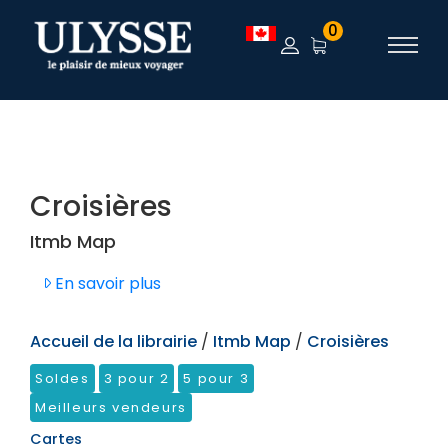
TEST
0
Croisières
Itmb Map
En savoir plus
Accueil de la librairie
/
Itmb Map
/
Croisières
Soldes
3 pour 2
5 pour 3
Meilleurs vendeurs
Cartes