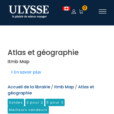
TEST
0
Atlas et géographie
Itmb Map
En savoir plus
Accueil de la librairie
/
Itmb Map
/
Atlas et
géographie
Soldes
3 pour 2
5 pour 3
Meilleurs vendeurs