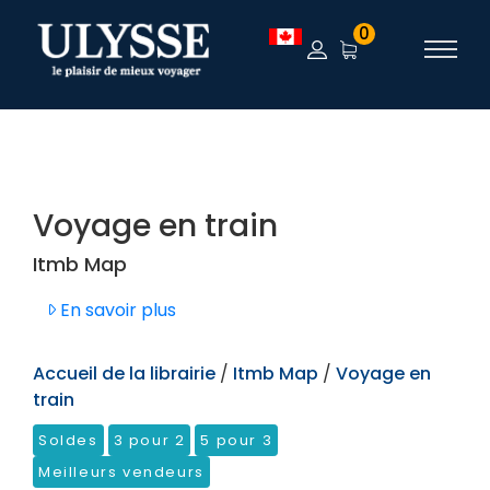
TEST
0
Voyage en train
Itmb Map
En savoir plus
Accueil de la librairie
/
Itmb Map
/
Voyage en
train
Soldes
3 pour 2
5 pour 3
Meilleurs vendeurs