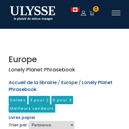
TEST
0
Europe
Lonely Planet Phrasebook
Accueil de la librairie
/
Europe
/
Lonely Planet
Phrasebook
Soldes
3 pour 2
5 pour 3
Meilleurs vendeurs
Livres papier
Trier par :