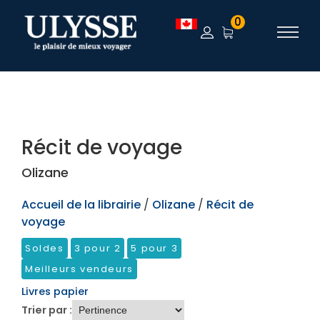
TEST
0
Récit de voyage
Olizane
Accueil de la librairie
/
Olizane
/
Récit de
voyage
Soldes
3 pour 2
5 pour 3
Meilleurs vendeurs
Livres papier
Trier par :