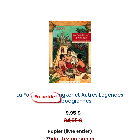
La Fondation d'Angkor et Autres Légendes
En solde!
Cambodgiennes
9,95 $
34,95 $
Papier (livre entier)
Ajoutez au panier