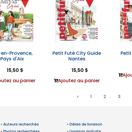
-en-Provence,
Petit Futé City Guide
Peti
Pays d'Aix
Nantes
15,50 $
15,50 $
Ajo
outez au panier
Ajoutez au panier
1
2
3
»
Auteurs recherchés
»
Délais de livraison
»
Photos recherchées
»
Livraison gratuite