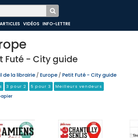
ARTICLES
VIDÉOS
INFO-LETTRE
rope
t Futé - City guide
 de la librairie
/
Europe
/
Petit Futé - City guide
s
3 pour 2
5 pour 3
Meilleurs vendeurs
papier