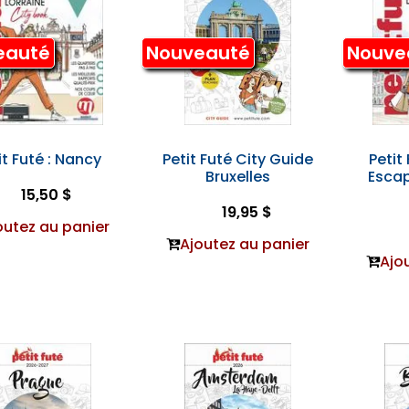
eauté
Nouveauté
Nouve
it Futé : Nancy
Petit Futé City Guide
Petit
Bruxelles
Esca
15,50 $
19,95 $
outez au panier
Ajoutez au panier
Ajo