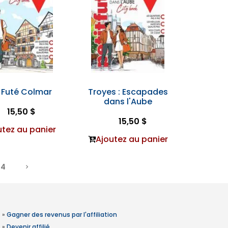
t Futé Colmar
Troyes : Escapades
dans l'Aube
15,50 $
15,50 $
utez au panier
Ajoutez au panier
4
»
Gagner des revenus par l'affiliation
»
Devenir affilié