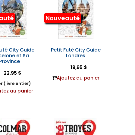
auté
Nouveauté
Futé City Guide
Petit Futé City Guide
celone et Sa
Londres
Province
19,95 $
22,95 $
Ajoutez au panier
r (livre entier)
utez au panier