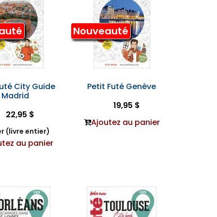
auté
Nouveauté
Futé City Guide
Petit Futé Genève
Madrid
19,95 $
22,95 $
Ajoutez au panier
r (livre entier)
utez au panier