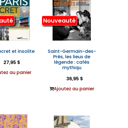
auté
Nouveauté
ecret et insolite
Saint-Germain-des-
Prés, les lieux de
légende : cafés
27,95 $
mythiqu
utez au panier
36,95 $
Ajoutez au panier