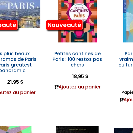
eauté
Nouveauté
s plus beaux
Petites cantines de
Par
ramas de Paris
Paris : 100 restos pas
vraim
Paris greatest
chers
cultur
panoramic
18,95 $
21,95 $
Ajoutez au panier
outez au panier
Papie
Ajo