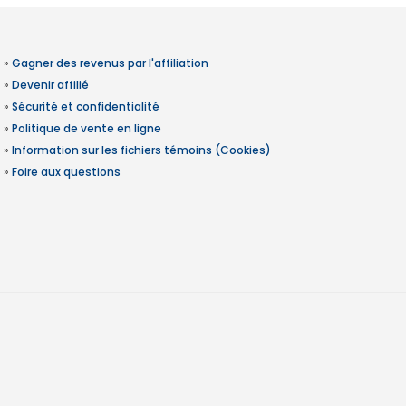
»
Gagner des revenus par l'affiliation
»
Devenir affilié
»
Sécurité et confidentialité
»
Politique de vente en ligne
»
Information sur les fichiers témoins (Cookies)
»
Foire aux questions