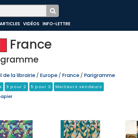
ARTICLES
VIDÉOS
INFO-LETTRE
France
igramme
 de la librairie
/
Europe
/
France
/
Parigramme
s
3 pour 2
5 pour 3
Meilleurs vendeurs
papier