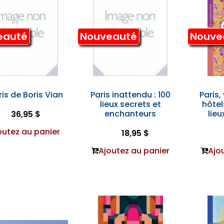
eauté
Nouveauté
Nouve
ris de Boris Vian
Paris inattendu : 100
Paris,
lieux secrets et
hôtel
enchanteurs
lie
36,95 $
outez au panier
18,95 $
Ajoutez au panier
Ajo