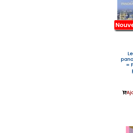
Nouv
Le
pano
= 
Aj