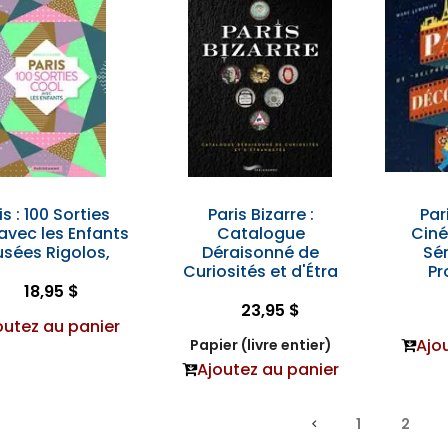
is : 100 Sorties
Paris Bizarre :
Par
avec les Enfants
Catalogue
Ciné
usées Rigolos,
Déraisonné de
Sér
Curiosités et d'Étra
P
18,95 $
23,95 $
outez au panier
Ajo
Papier (livre entier)
Ajoutez au panier
1
2