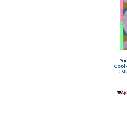
Par
Cool 
: M
Aj