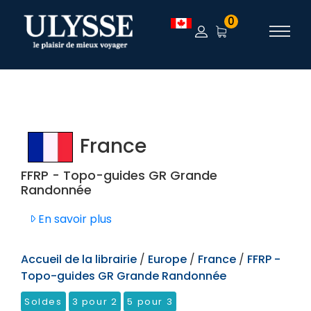
TEST
0
France
FFRP - Topo-guides GR Grande
Randonnée
En savoir plus
Accueil de la librairie
/
Europe
/
France
/
FFRP -
Topo-guides GR Grande Randonnée
Soldes
3 pour 2
5 pour 3