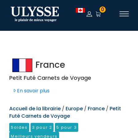
TEST
0
France
Petit Futé Carnets de Voyage
En savoir plus
Accueil de la librairie
/
Europe
/
France
/
Petit
Futé Carnets de Voyage
Soldes
3 pour 2
5 pour 3
Meilleurs vendeurs