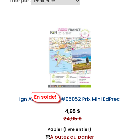
Trier par :
En solde!
Ign Atlas France #95052 Prix Mini EdPrec
4,95 $
24,95 $
Papier (livre entier)
Ajoutez au panier