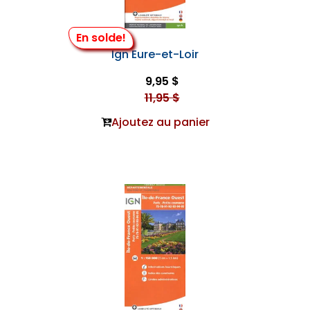
En solde!
Ign Eure-et-Loir
9,95 $
11,95 $
Ajoutez au panier