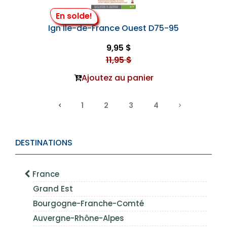
En solde!
Ign Ile-de-France Ouest D75-95
9,95 $
11,95 $
Ajoutez au panier
1
2
3
4
DESTINATIONS
France
Grand Est
Bourgogne-Franche-Comté
Auvergne-Rhône-Alpes