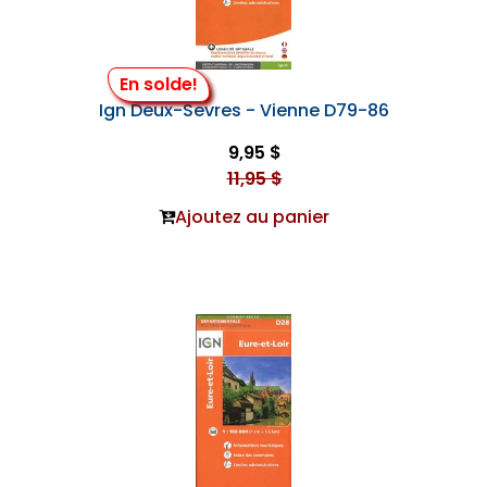
En solde!
Ign Deux-Sevres - Vienne D79-86
9,95 $
11,95 $
Ajoutez au panier