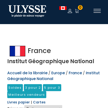
TEST
0
France
Institut Géographique National
Accueil de la librairie
/
Europe
/
France
/
Institut
Géographique National
Soldes
3 pour 2
5 pour 3
Meilleurs vendeurs
Livres papier
|
Cartes