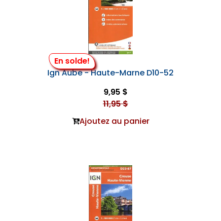
En solde!
Ign Aube - Haute-Marne D10-52
9,95 $
11,95 $
Ajoutez au panier