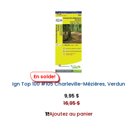
En solde!
Ign Top 100 #105 Charleville-Mézières, Verdun
9,95 $
16,95 $
Ajoutez au panier