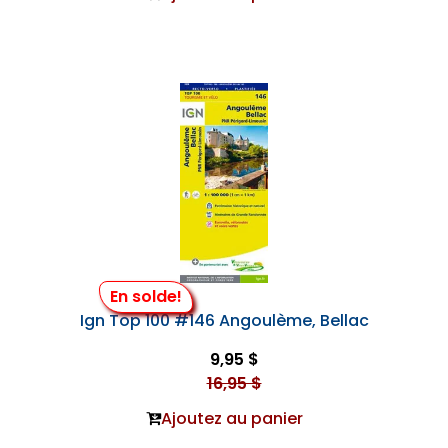
En solde!
Ign Top 100 #146 Angoulème, Bellac
9,95 $
16,95 $
Ajoutez au panier