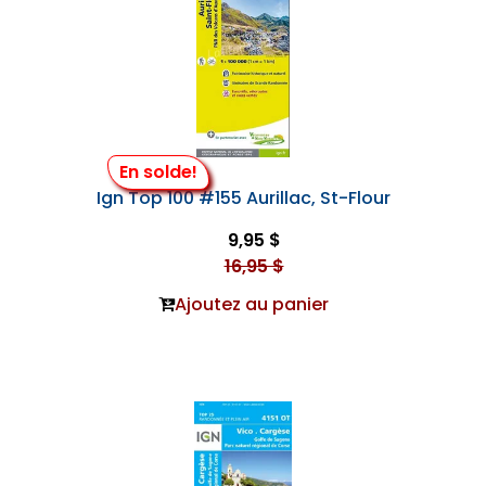
En solde!
Ign Top 100 #155 Aurillac, St-Flour
9,95 $
16,95 $
Ajoutez au panier