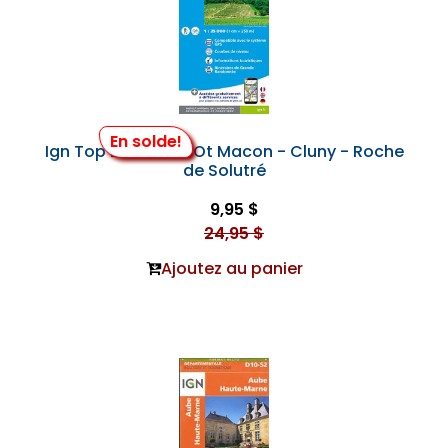
En solde!
Ign Top 25 #3028 Ot Macon - Cluny - Roche
de Solutré
9,95 $
24,95 $
Ajoutez au panier