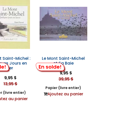
 Saint-Michel :
Le Mont Saint-Michel
ques Jours en
et Sa Baie
de!
En solde!
Hiver
9,95 $
9,95 $
39,95 $
13,95 $
Papier (livre entier)
r (livre entier)
Ajoutez au panier
utez au panier