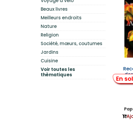
Voyage à vélo
Beaux livres
Meilleurs endroits
Nature
Religion
Société, mœurs, coutumes
Jardins
Cuisine
Rec
Voir toutes les
des
thèmatiques
En so
Papi
Aj