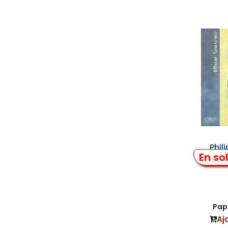
Phil
En so
Audr
Papi
Aj