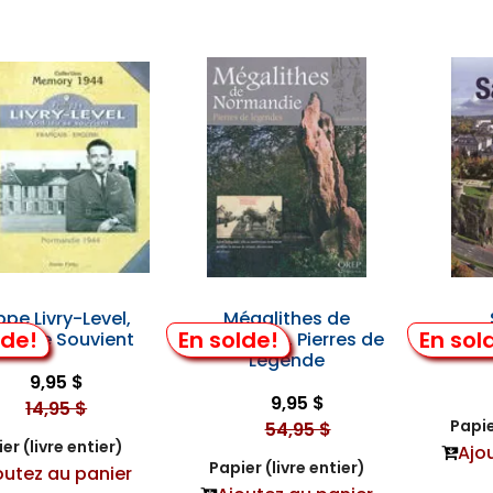
ippe Livry-Level,
Mégalithes de
lde!
En solde!
En sol
ieu Se Souvient
Normandie, Pierres de
Légende
9,95 $
9,95 $
14,95 $
Papie
54,95 $
er (livre entier)
Ajo
Papier (livre entier)
outez au panier