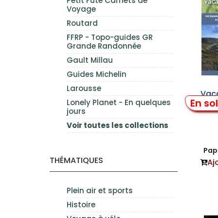
Petit Futé Carnets de
Voyage
Routard
FFRP - Topo-guides GR
Grande Randonnée
Gault Millau
Guides Michelin
Larousse
Vac
En so
Lonely Planet - En quelques
jours
Voir toutes les collections
Papi
THÉMATIQUES
Aj
Plein air et sports
Histoire