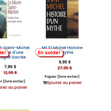
t-Saint-Michel
Mt St Michel Histoire
de!
En solde!
istoire d'une
d'un Mythe
agne Sacrée
9,95 $
7,95 $
27,95 $
12,95 $
Papier (livre entier)
r (livre entier)
Ajoutez au panier
utez au panier