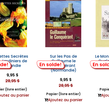
ettes Secrètes
Sur les Pas de
Le Mont
 Jardiniers de
Guillaume le
Quel
lde!
En solde!
En sol
Normandie
Conquérant
(Normandie)
9,95 $
9,95 $
28,95 $
28,95 $
er (livre entier)
Papie
Papier (livre entier)
outez au panier
Ajo
Ajoutez au panier