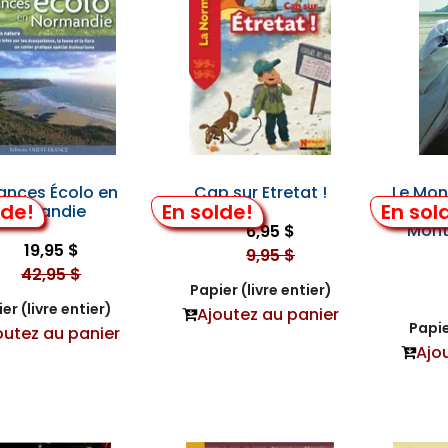
ances Écolo en
Cap sur Etretat !
Le Mon
lde!
En solde!
En sol
Normandie
- H
Mont
6,95 $
19,95 $
9,95 $
42,95 $
Papier (livre entier)
er (livre entier)
Ajoutez au panier
Papie
outez au panier
Ajo