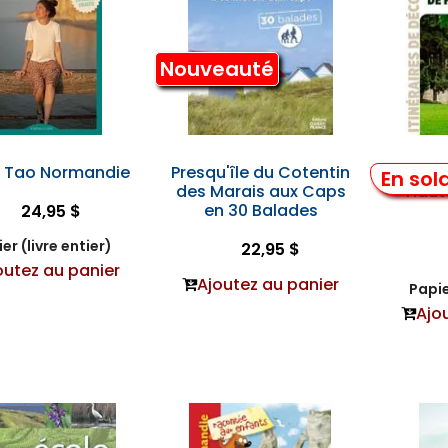
Nouveauté
 Tao Normandie
Presqu'île du Cotentin
Trésor
En sol
des Marais aux Caps
Haut
en 30 Balades
24,95 $
er (livre entier)
22,95 $
outez au panier
Ajoutez au panier
Papie
Ajo