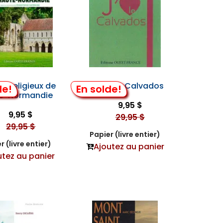
s Religieux de
J'Aime le Calvados
de!
En solde!
e-Normandie
9,95 $
9,95 $
29,95 $
29,95 $
Papier (livre entier)
r (livre entier)
Ajoutez au panier
utez au panier