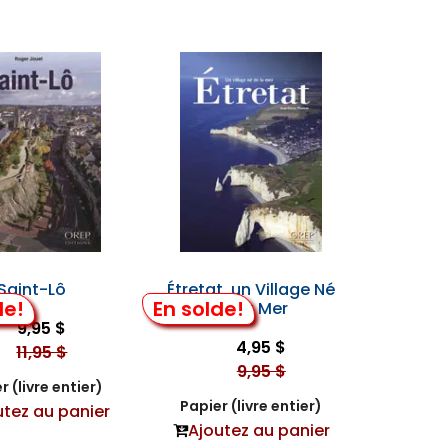
Saint-Lô
Étretat, un Village Né
de!
En solde!
de la Mer
9,95 $
4,95 $
11,95 $
9,95 $
r (livre entier)
Papier (livre entier)
utez au panier
Ajoutez au panier