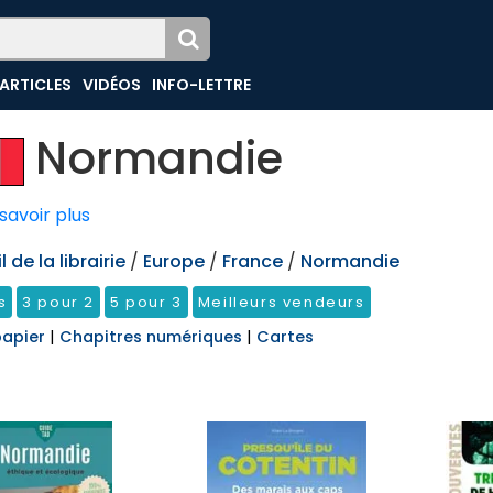
ARTICLES
VIDÉOS
INFO-LETTRE
Normandie
savoir plus
 de la librairie
/
Europe
/
France
/
Normandie
s
3 pour 2
5 pour 3
Meilleurs vendeurs
papier
|
Chapitres numériques
|
Cartes