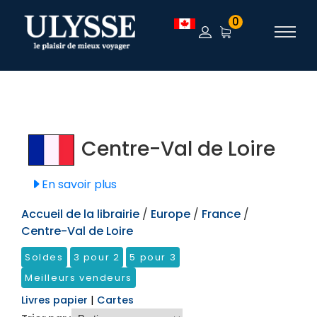
TEST
0
Centre-Val de Loire
En savoir plus
Accueil de la librairie
/
Europe
/
France
/
Centre-Val de Loire
Soldes
3 pour 2
5 pour 3
Meilleurs vendeurs
Livres papier
|
Cartes