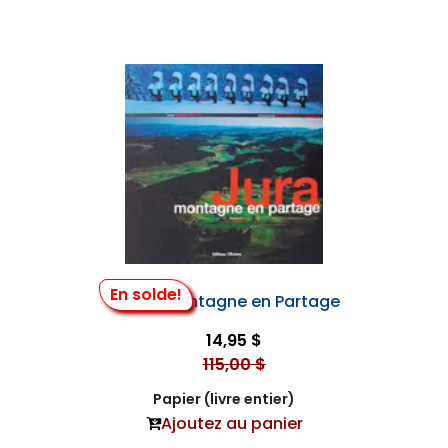
En solde!
Jura - Montagne en Partage
14,95 $
115,00 $
Papier (livre entier)
Ajoutez au panier