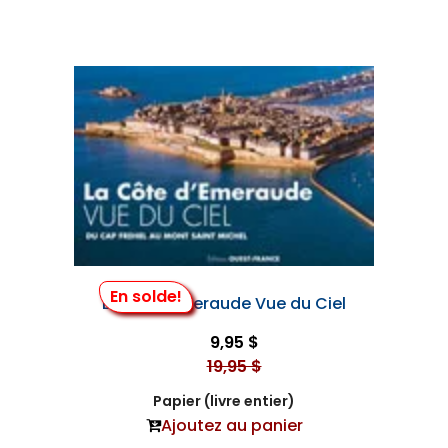
En solde!
La Côte Émeraude Vue du Ciel
9,95 $
19,95 $
Papier (livre entier)
Ajoutez au panier