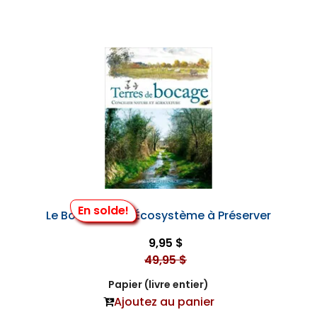
En solde!
Le Bocage - un Écosystème à Préserver
9,95 $
49,95 $
Papier (livre entier)
Ajoutez au panier