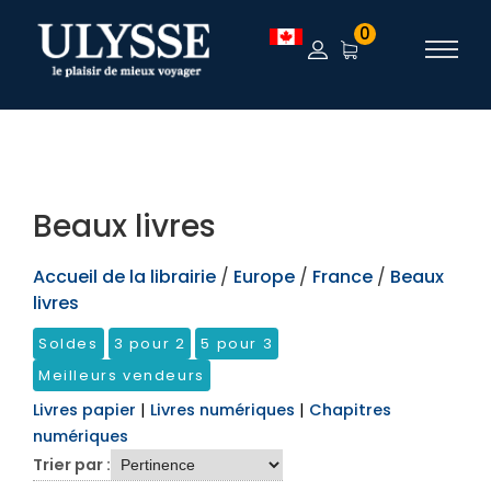
TEST
0
Beaux livres
Accueil de la librairie
/
Europe
/
France
/
Beaux
livres
Soldes
3 pour 2
5 pour 3
Meilleurs vendeurs
Livres papier
|
Livres numériques
|
Chapitres
numériques
Trier par :