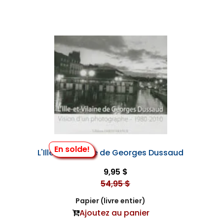
En solde!
L'Ille-et-Vilaine de Georges Dussaud
9,95 $
54,95 $
Papier (livre entier)
Ajoutez au panier