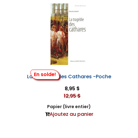
En solde!
La Tragédie des Cathares -Poche
8,95 $
12,95 $
Papier (livre entier)
Ajoutez au panier