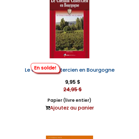
En solde!
Le Chemin Cistercien en Bourgogne
9,95 $
24,95 $
Papier (livre entier)
Ajoutez au panier