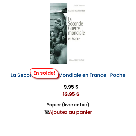
En solde!
La Seconde Guerre Mondiale en France -Poche
9,95 $
12,95 $
Papier (livre entier)
Ajoutez au panier