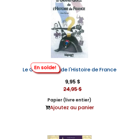
En solde!
Le Grand Quizz de l'Histoire de France
9,95 $
24,95 $
Papier (livre entier)
Ajoutez au panier