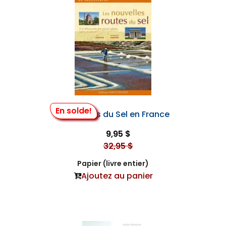
En solde!
Les Routes du Sel en France
9,95 $
32,95 $
Papier (livre entier)
Ajoutez au panier