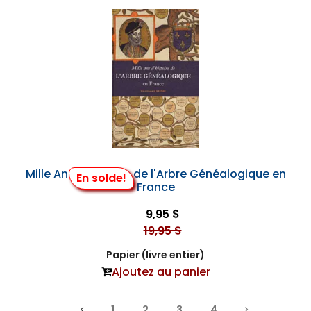
Mille Ans d'Histoire de l'Arbre Généalogique en
En solde!
France
9,95 $
19,95 $
Papier (livre entier)
Ajoutez au panier
1
2
3
4