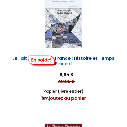
Le Fait Acadien en France : Histoire et Temps
En solde!
Présent
9,95 $
49,95 $
Papier (livre entier)
Ajoutez au panier