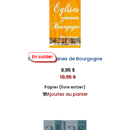
En solde!
Églises Romanes de Bourgogne
9,95 $
19,95 $
Papier (livre entier)
Ajoutez au panier