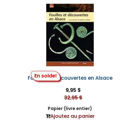
En solde!
Fouilles et Découvertes en Alsace
9,95 $
32,95 $
Papier (livre entier)
Ajoutez au panier