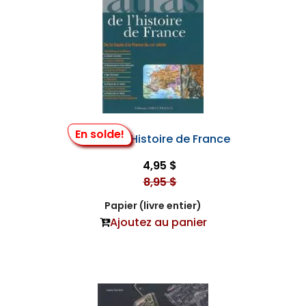
En solde!
Atlas de l'Histoire de France
4,95 $
8,95 $
Papier (livre entier)
Ajoutez au panier