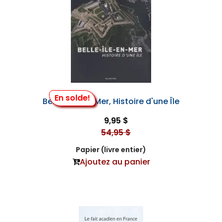
En solde!
Belle-Île-en-Mer, Histoire d'une Île
9,95 $
54,95 $
Papier (livre entier)
Ajoutez au panier