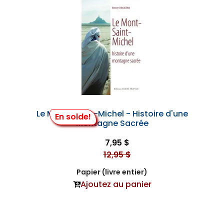
Le Mont-Saint-Michel - Histoire d'une
En solde!
Montagne Sacrée
7,95 $
12,95 $
Papier (livre entier)
Ajoutez au panier