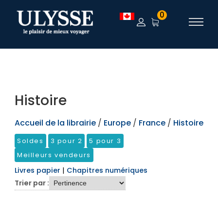
TEST
0
Histoire
Accueil de la librairie
/
Europe
/
France
/
Histoire
Soldes
3 pour 2
5 pour 3
Meilleurs vendeurs
Livres papier
|
Chapitres numériques
Trier par :