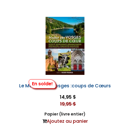
En solde!
Le Massif des Vosges :coups de Cœurs
14,95 $
19,95 $
Papier (livre entier)
Ajoutez au panier