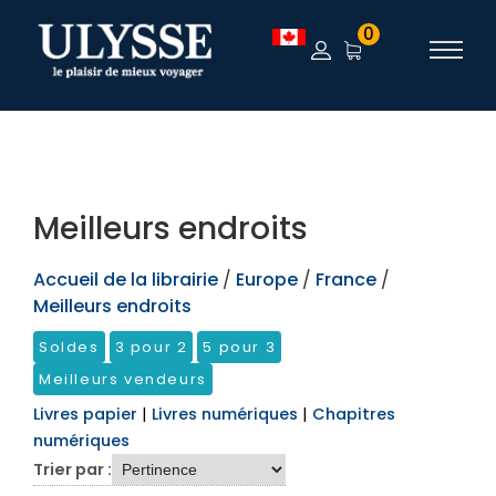
TEST
0
Meilleurs endroits
Accueil de la librairie
/
Europe
/
France
/
Meilleurs endroits
Soldes
3 pour 2
5 pour 3
Meilleurs vendeurs
Livres papier
|
Livres numériques
|
Chapitres
numériques
Trier par :