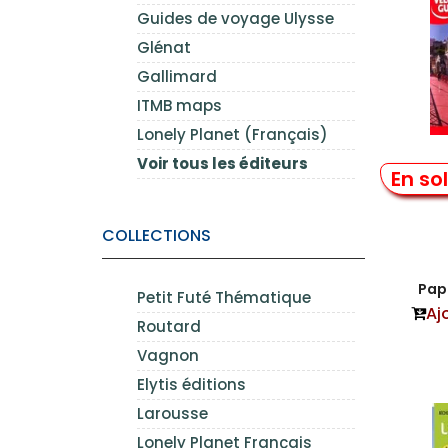
Guides de voyage Ulysse
Glénat
Gallimard
ITMB maps
Lonely Planet (Français)
Voir tous les éditeurs
Lyon 
En so
COLLECTIONS
Papi
Petit Futé Thématique
Aj
Routard
Vagnon
Elytis éditions
Larousse
Lonely Planet Français