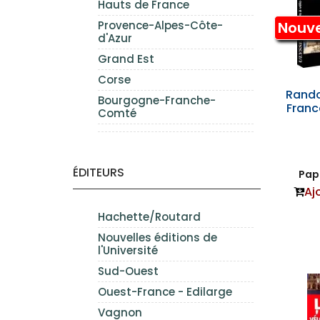
Hauts de France
Nouv
Provence-Alpes-Côte-
d'Azur
Grand Est
Corse
Rando
Bourgogne-Franche-
France
Comté
ÉDITEURS
Papi
Aj
Hachette/Routard
Nouvelles éditions de
l'Université
Sud-Ouest
Ouest-France - Edilarge
Vagnon