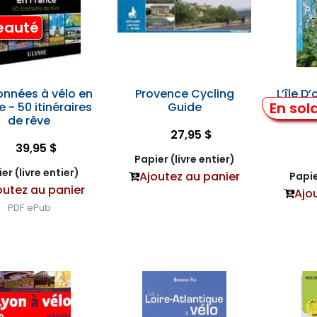
eauté
nnées à vélo en
Provence Cycling
L’île D
En sol
 - 50 itinéraires
Guide
de rêve
27,95 $
39,95 $
Papier (livre entier)
er (livre entier)
Ajoutez au panier
Papie
outez au panier
Ajo
PDF
ePub