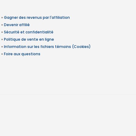
»
Gagner des revenus par l'affiliation
»
Devenir affilié
»
Sécurité et confidentialité
»
Politique de vente en ligne
»
Information sur les fichiers témoins (Cookies)
»
Foire aux questions