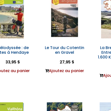
élodyssée : de
Le Tour du Cotentin
La Br
tes à Hendaye
en Gravel
Entr
1.600 
33,95 $
27,95 $
outez au panier
Ajoutez au panier
Ajo