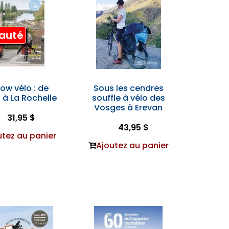
auté
low vélo : de
Sous les cendres
t à La Rochelle
souffle à vélo des
Vosges à Erevan
31,95 $
43,95 $
utez au panier
Ajoutez au panier