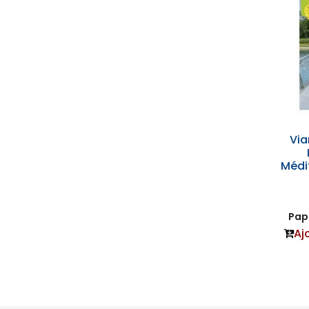
Via
Médi
Papi
Aj