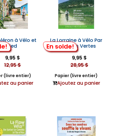
’oléron à Vélo et
La Lorraine à Vélo Par
de!
En solde!
à Pied
les Voies Vertes
9,95 $
9,95 $
12,95 $
28,95 $
r (livre entier)
Papier (livre entier)
utez au panier
Ajoutez au panier