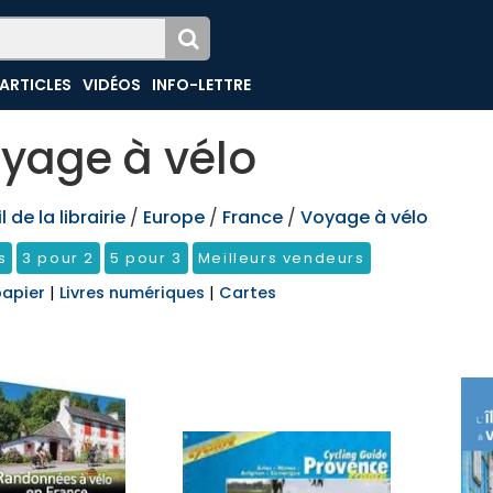
ARTICLES
VIDÉOS
INFO-LETTRE
yage à vélo
 de la librairie
/
Europe
/
France
/
Voyage à vélo
s
3 pour 2
5 pour 3
Meilleurs vendeurs
papier
|
Livres numériques
|
Cartes