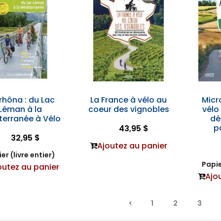
rhôna : du Lac
La France à vélo au
Micr
Léman à la
coeur des vignobles
vélo
terranée à Vélo
dé
p
43,95 $
32,95 $
Ajoutez au panier
er (livre entier)
Papie
outez au panier
Ajo
1
2
3