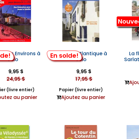
Nouve
et Ses Environs à
La Loire-Atlantique à
La f
lde!
En solde!
Vélo
Vélo
Sarla
9,95 $
9,95 $
24,95 $
17,95 $
Ajo
er (livre entier)
Papier (livre entier)
outez au panier
Ajoutez au panier