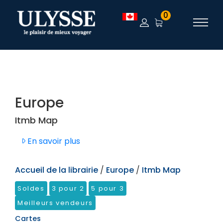
TEST
0
Europe
Itmb Map
En savoir plus
Accueil de la librairie
/
Europe
/
Itmb Map
Soldes
3 pour 2
5 pour 3
Meilleurs vendeurs
Cartes