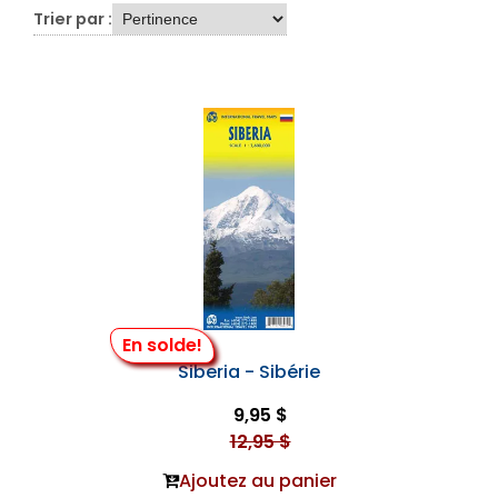
Trier par :
En solde!
Siberia - Sibérie
9,95 $
12,95 $
Ajoutez au panier