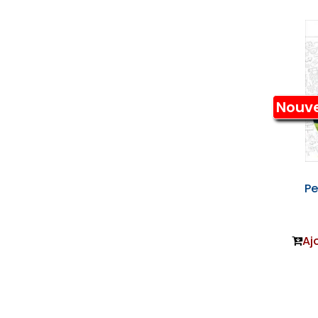
Nouv
Pe
Aj