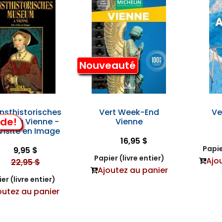
Nouveauté
nsthistorisches
Vert Week-End
Ve
lde!
um à Vienne -
Vienne
Visite en Image
16,95 $
Papie
9,95 $
Papier (livre entier)
Ajo
22,95 $
Ajoutez au panier
er (livre entier)
outez au panier