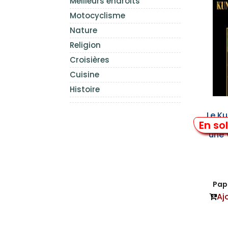
Meilleurs endroits
Motocyclisme
Nature
Religion
Croisières
Cuisine
Histoire
Le Ku
En so
Muse
une 
Papi
Aj