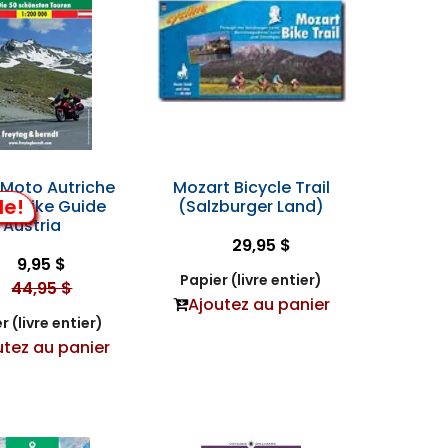
 Moto Autriche
Mozart Bicycle Trail
de!
torbike Guide
(Salzburger Land)
Austria
29,95 $
9,95 $
Papier (livre entier)
44,95 $
Ajoutez au panier
r (livre entier)
utez au panier