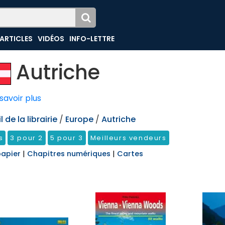
ARTICLES
VIDÉOS
INFO-LETTRE
Autriche
savoir plus
 de la librairie
/
Europe
/
Autriche
s
3 pour 2
5 pour 3
Meilleurs vendeurs
papier
|
Chapitres numériques
|
Cartes