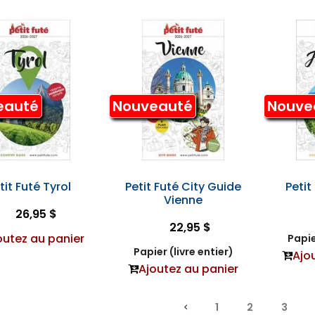
eauté
Nouveauté
Nouve
tit Futé Tyrol
Petit Futé City Guide
Petit
Vienne
26,95 $
22,95 $
outez au panier
Papie
Papier (livre entier)
Ajo
Ajoutez au panier
1
2
3