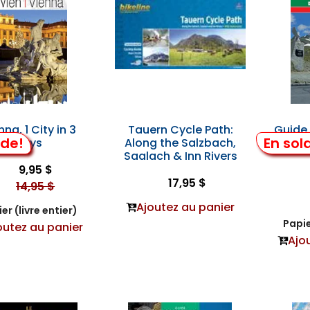
nna, 1 City in 3
Tauern Cycle Path:
Guide
lde!
En sol
Days
Along the Salzbach,
- Mo
Saalach & Inn Rivers
9,95 $
17,95 $
14,95 $
Ajoutez au panier
er (livre entier)
Papie
outez au panier
Ajo