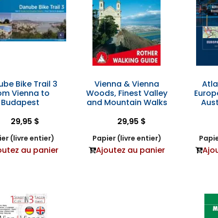
be Bike Trail 3
Vienna & Vienna
Atla
om Vienna to
Woods, Finest Valley
Europ
Budapest
and Mountain Walks
Aust
29,95 $
29,95 $
er (livre entier)
Papier (livre entier)
Papie
outez au panier
Ajoutez au panier
Ajo