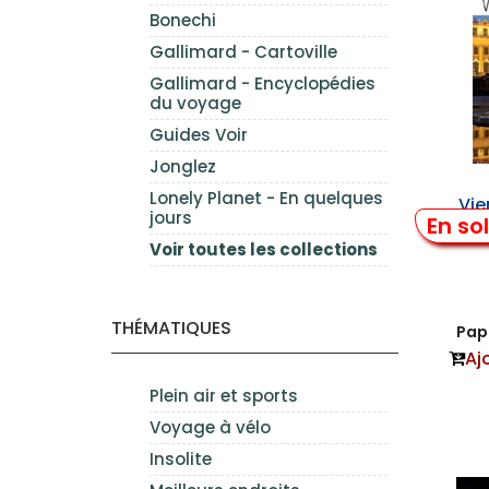
Bonechi
Gallimard - Cartoville
Gallimard - Encyclopédies
du voyage
Guides Voir
Jonglez
Lonely Planet - En quelques
Vie
jours
En so
Voir toutes les collections
THÉMATIQUES
Papi
Aj
Plein air et sports
Voyage à vélo
Insolite