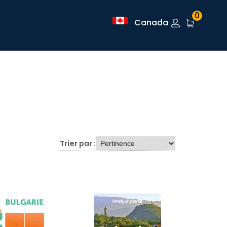
0
Canada
Trier par :