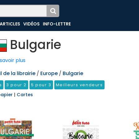
ARTICLES
VIDÉOS
INFO-LETTRE
Bulgarie
savoir plus
 de la librairie
/
Europe
/
Bulgarie
s
3 pour 2
5 pour 3
Meilleurs vendeurs
papier
|
Cartes