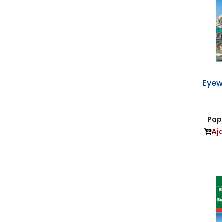
Eyew
Papi
Aj