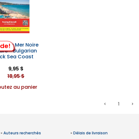
de la Mer Noire
lde!
are - Bulgarian
ack Sea Coast
9,95 $
18,95 $
outez au panier
1
»
Auteurs recherchés
»
Délais de livraison