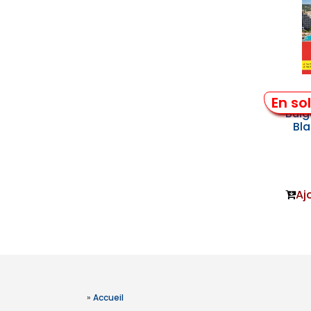
Côte 
En so
Bulg
Bl
Aj
»
Accueil