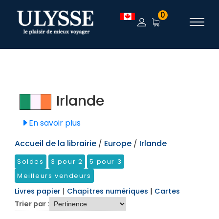
TEST
0
Irlande
En savoir plus
Accueil de la librairie
/
Europe
/
Irlande
Soldes
3 pour 2
5 pour 3
Meilleurs vendeurs
Livres papier
|
Chapitres numériques
|
Cartes
Trier par :