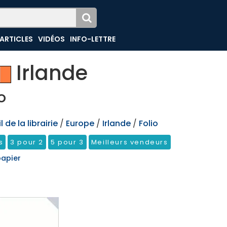
ARTICLES
VIDÉOS
INFO-LETTRE
Irlande
o
 de la librairie
/
Europe
/
Irlande
/
Folio
s
3 pour 2
5 pour 3
Meilleurs vendeurs
papier