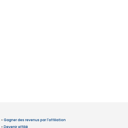
»
Gagner des revenus par l'affiliation
»
Devenir affilié