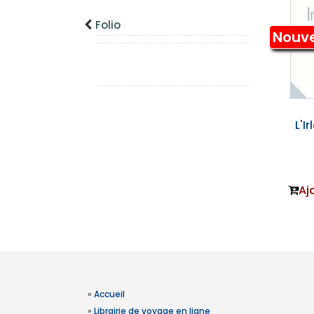
Folio
Nouv
L'I
Aj
»
Accueil
»
Librairie de voyage en ligne